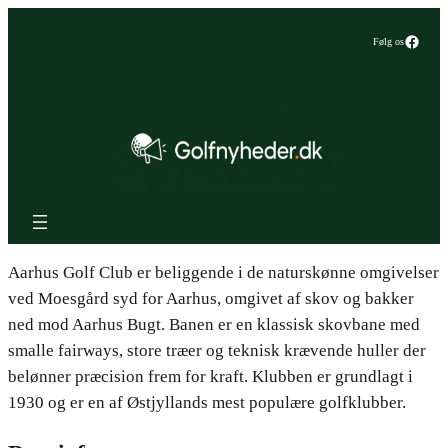
Faceb
Følg os
Aarhus Golf Club er beliggende i de naturskønne omgivelser
ved Moesgård syd for Aarhus, omgivet af skov og bakker
ned mod Aarhus Bugt. Banen er en klassisk skovbane med
smalle fairways, store træer og teknisk krævende huller der
belønner præcision frem for kraft. Klubben er grundlagt i
1930 og er en af Østjyllands mest populære golfklubber.