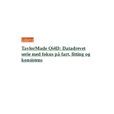
June 18, 2026
Udstyr
TaylorMade Qi4D: Datadrevet
serie med fokus på fart, fitting og
konsistens
June 17, 2026