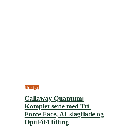
Udstyr
Callaway Quantum:
Komplet serie med Tri-
Force Face, AI-slagflade og
OptiFit4 fitting