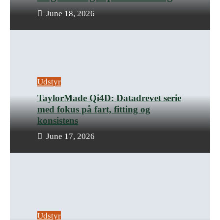
June 18, 2026
Udstyr
TaylorMade Qi4D: Datadrevet serie
med fokus på fart, fitting og
konsistens
June 17, 2026
Udstyr